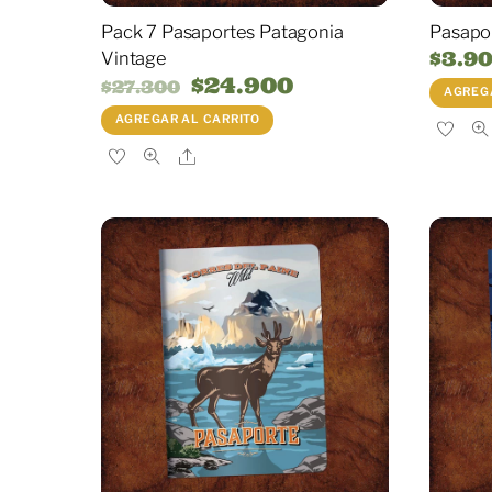
Pack 7 Pasaportes Patagonia
Pasapo
$
3.9
Vintage
El
$
24.900
El
$
27.300
AGREGA
precio
precio
original
actual
AGREGAR AL CARRITO
era:
es:
$27.300.
$24.900.
Share