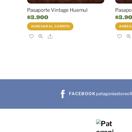
Pasaporte Vintage Huemul
Pasapo
$
3.900
$
3.9
AGREGAR AL CARRITO
AGREGA
Share
FACEBOOK
patagoniastoreofi