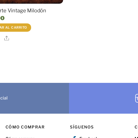
rte Vintage Milodón
00
R AL CARRITO
Share
cial
CÓMO COMPRAR
SÍGUENOS
C