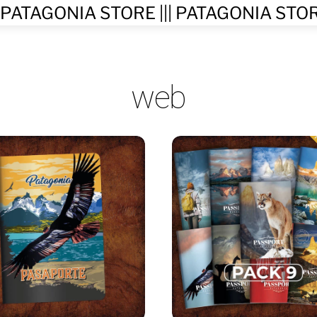
nu
web