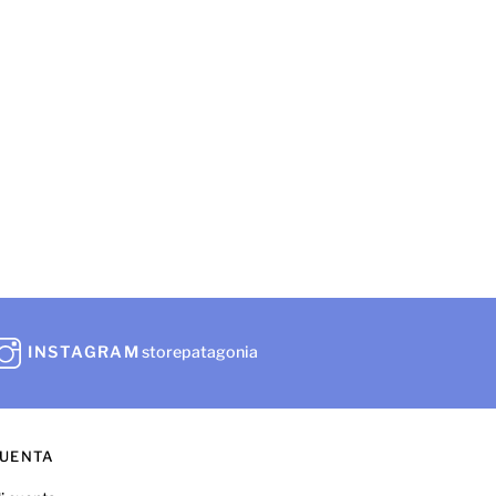
INSTAGRAM
storepatagonia
UENTA