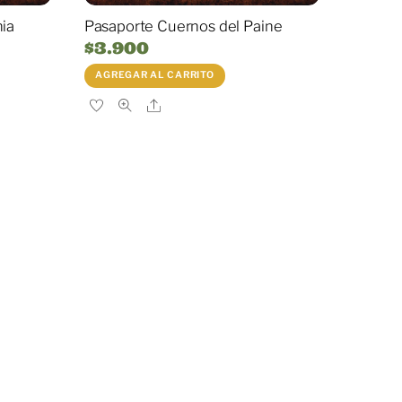
ia
Pasaporte Cuernos del Paine
$
3.900
AGREGAR AL CARRITO
cio
ual
Share
.590.