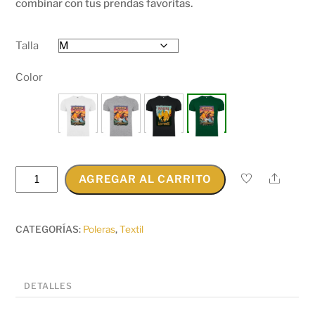
combinar con tus prendas favoritas.
Talla
Color
Polera
Share
AGREGAR AL CARRITO
Vintage
Explorando
Las
Torres
cantidad
CATEGORÍAS:
Poleras
,
Textil
DETALLES