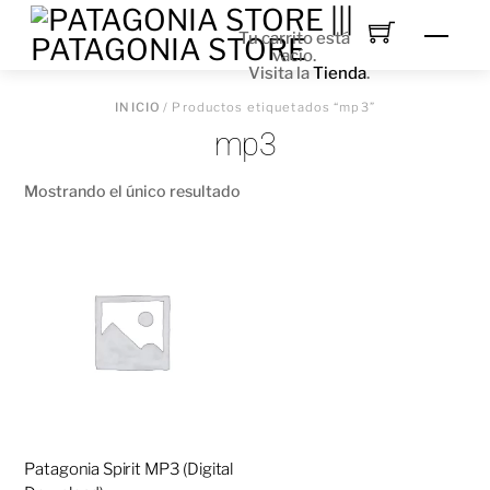
Skip
to
Men
Tu carrito está
content
vacío.
Visita la
Tienda
.
INICIO
/ Productos etiquetados “mp3”
mp3
Mostrando el único resultado
Patagonia Spirit MP3 (Digital