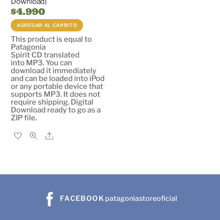
Download)
$
4.990
AGREGAR AL CARRITO
This product is equal to
Patagonia
Spirit CD translated
into MP3. You can
download it immediately
and can be loaded into iPod
or any portable device that
supports MP3. It does not
require shipping. Digital
Download ready to go as a
ZIP file.
Share
FACEBOOK
patagoniastoreoficial