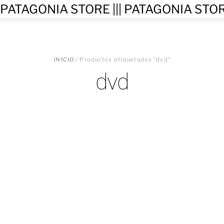
nu
INICIO
/ Productos etiquetados “dvd”
dvd