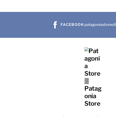
FACEBOOK
patagoniastoreofi