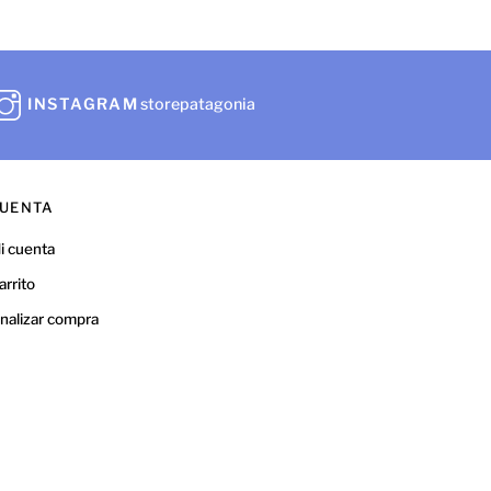
INSTAGRAM
storepatagonia
UENTA
i cuenta
arrito
inalizar compra