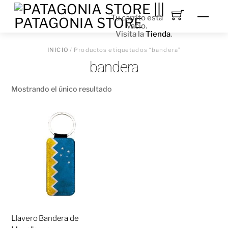
Skip
to
Men
Tu carrito está
content
vacío.
Visita la
Tienda
.
INICIO
/ Productos etiquetados “bandera”
bandera
Mostrando el único resultado
Llavero Bandera de