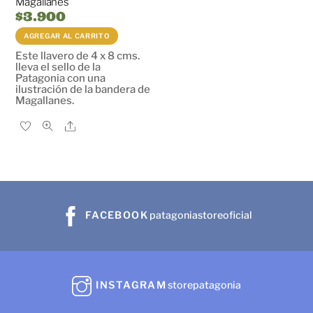
Magallanes
$
3.900
AGREGAR AL CARRITO
Este llavero de 4 x 8 cms.
lleva el sello de la
Patagonia con una
ilustración de la bandera de
Magallanes.
Share
FACEBOOK
patagoniastoreoficial
INSTAGRAM
storepatagonia