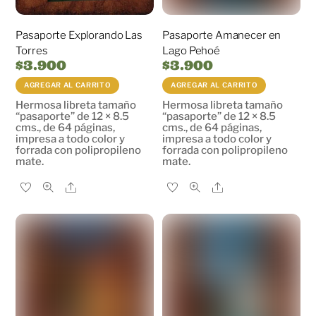
Pasaporte Explorando Las
Pasaporte Amanecer en
Torres
Lago Pehoé
$
3.900
$
3.900
AGREGAR AL CARRITO
AGREGAR AL CARRITO
Hermosa libreta tamaño
Hermosa libreta tamaño
“pasaporte” de 12 × 8.5
“pasaporte” de 12 × 8.5
cms., de 64 páginas,
cms., de 64 páginas,
impresa a todo color y
impresa a todo color y
forrada con polipropileno
forrada con polipropileno
mate.
mate.
Share
Share