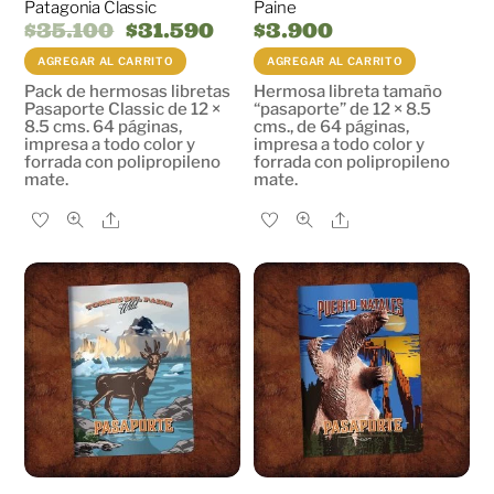
Patagonia Classic
Paine
El
El
$
35.100
$
31.590
$
3.900
precio
precio
original
actual
AGREGAR AL CARRITO
AGREGAR AL CARRITO
era:
es:
Pack de hermosas libretas
Hermosa libreta tamaño
$35.100.
$31.590.
Pasaporte Classic de 12 ×
“pasaporte” de 12 × 8.5
8.5 cms. 64 páginas,
cms., de 64 páginas,
impresa a todo color y
impresa a todo color y
forrada con polipropileno
forrada con polipropileno
mate.
mate.
Share
Share