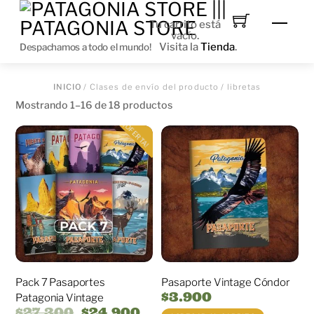
Skip
to
Men
Tu carrito está
content
vacío.
Visita la
Tienda
.
Despachamos a todo el mundo!
INICIO
/ Clases de envío del producto / libretas
Mostrando 1–16 de 18 productos
¡OFERTA!
Pack 7 Pasaportes
Pasaporte Vintage Cóndor
$
3.900
Patagonia Vintage
El
El
$
27.300
$
24.900