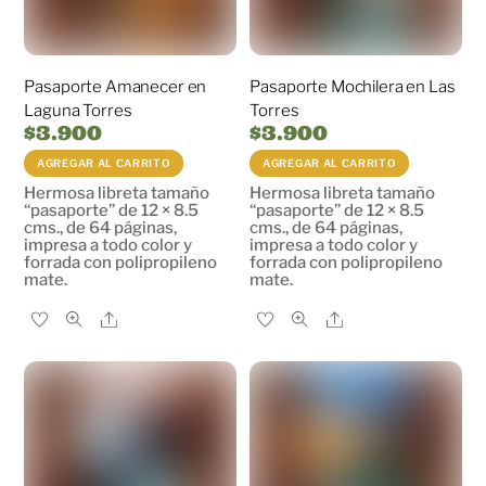
Pasaporte Amanecer en
Pasaporte Mochilera en Las
Laguna Torres
Torres
$
3.900
$
3.900
AGREGAR AL CARRITO
AGREGAR AL CARRITO
Hermosa libreta tamaño
Hermosa libreta tamaño
“pasaporte” de 12 × 8.5
“pasaporte” de 12 × 8.5
cms., de 64 páginas,
cms., de 64 páginas,
impresa a todo color y
impresa a todo color y
forrada con polipropileno
forrada con polipropileno
mate.
mate.
Share
Share