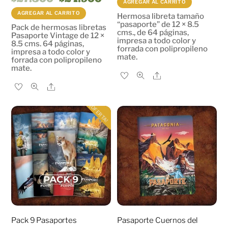
AGREGAR AL CARRITO
precio
precio
original
actual
AGREGAR AL CARRITO
Hermosa libreta tamaño
era:
es:
“pasaporte” de 12 × 8.5
Pack de hermosas libretas
$27.300.
$24.900.
cms., de 64 páginas,
Pasaporte Vintage de 12 ×
impresa a todo color y
8.5 cms. 64 páginas,
forrada con polipropileno
impresa a todo color y
mate.
forrada con polipropileno
mate.
Share
Share
¡OFERTA!
Pack 9 Pasaportes
Pasaporte Cuernos del