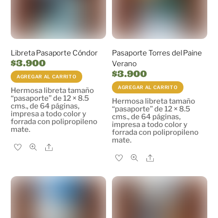
Libreta Pasaporte Cóndor
Pasaporte Torres del Paine
$
3.900
Verano
$
3.900
AGREGAR AL CARRITO
AGREGAR AL CARRITO
Hermosa libreta tamaño
“pasaporte” de 12 × 8.5
Hermosa libreta tamaño
cms., de 64 páginas,
“pasaporte” de 12 × 8.5
impresa a todo color y
cms., de 64 páginas,
forrada con polipropileno
impresa a todo color y
mate.
forrada con polipropileno
mate.
Share
Share